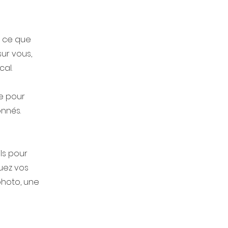
r ce que
sur vous,
cal.
ce pour
onnés.
ls pour
quez vos
photo, une