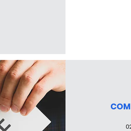
COM
0