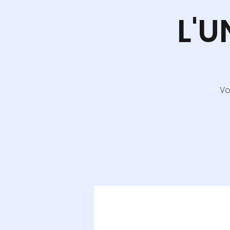
L'U
Vo